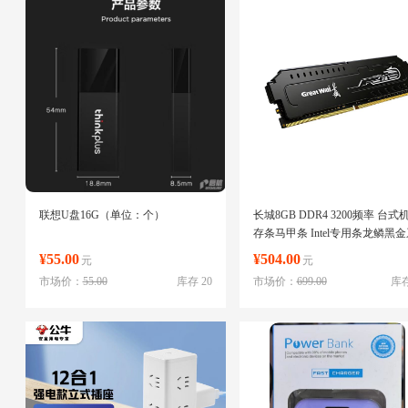
联想U盘16G（单位：个）
长城8GB DDR4 3200频率 台式
存条马甲条 Intel专用条龙鳞黑
列（单位：个）
¥55.00
¥504.00
元
元
市场价：
55.00
库存 20
市场价：
699.00
库存