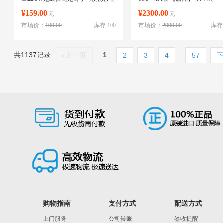
电源苹果华为支持定制 苹果白
8GB+128GB WiFi
¥159.00
¥2300.00
元
元
【10000毫安】22.5W快充自带双线
市场价：
199.00
库存 100
市场价：
2999.00
库存 
共1137记录
1
...
«上一页
2
3
4
57
下
购物指南
支付方式
配送方式
上门服务
公司转账
签收提醒