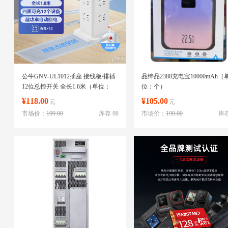
公牛GNV-UL1012插座 接线板/排插
品绅品2388充电宝10000mAh（
12位总控开关 全长1.6米（单位：
位：个）
个）
¥118.00
¥105.00
元
元
市场价：
199.00
库存 98
市场价：
199.00
库存