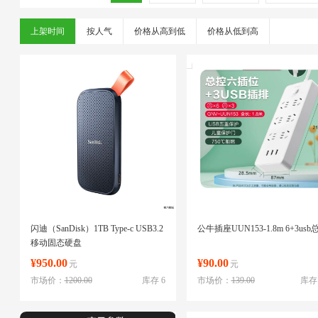
上架时间
按人气
价格从高到低
价格从低到高
闪迪（SanDisk）1TB Type-c USB3.2
公牛插座UUN153-1.8m 6+3usb
移动固态硬盘
¥950.00
¥90.00
元
元
市场价：
1200.00
库存 6
市场价：
139.00
库存 