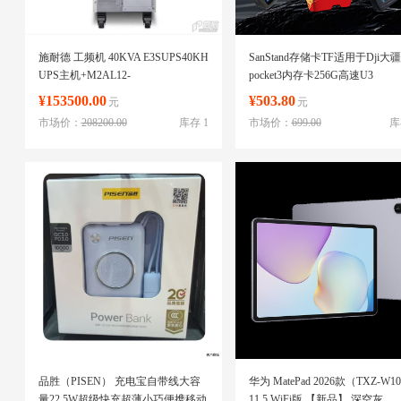
施耐德 工频机 40KVA E3SUPS40KH
SanStand存储卡TF适用于Dji大疆
UPS主机+M2AL12-
pocket3内存卡256G高速U3
100SFR/12V100AH*32节+辅材
action4/5pro/运动相机4k高清录制
¥153500.00
¥503.80
元
元
mini3无人机[TF512G]运动相机
市场价：
208200.00
库存 1
市场价：
699.00
库
卡+送读卡器
品胜（PISEN） 充电宝自带线大容
华为 MatePad 2026款（TXZ-W1
量22.5W超级快充超薄小巧便携移动
11.5 WiFi版 【新品】 深空灰