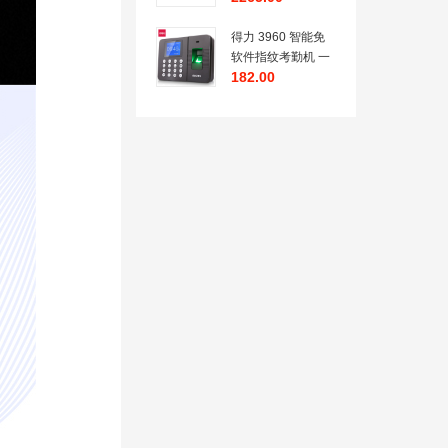
复印
得力 3960 智能免
软件指纹考勤机 一
182.00
台