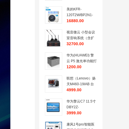
WFE9(Intel Iris Xe
Intel i7
美的KFR-
16GB+512GB)深空
120T2W/BP2N1-
16880.00
灰
TR(E2)5匹变频冷
暖空调（含安装及
辅材）
视音微云 小型会议
室音响系统（含扩
32700.00
声系统/其它辅助设
备/安装调试）
华为(HUAWEI) 擎
云 P5 激光单功能打
1200.00
印机 CV81Z-LDP
联想（Lenovo）扬
天M460-19IAB 台
4999.00
式计算机(Intel酷睿
i5-12400（六
核）/16GB-DDR4
华为擎云C7 11.5寸
内存/256GB+1TB
DBY2Z-
3999.00
硬盘/集
AL00(8GB+128GB)
显/DVDRW/USB键
LTE（全网通）
鼠/联想一键恢
康风1号pro智能医