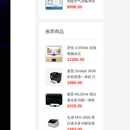
复/Win11 home/三
用级空气消毒净化
8998.00
年整机有限上门保
器 杀病毒细菌 除甲
修/ThinkVision23.8
醛颗粒物除花粉除
寸显示器)
异味减少交叉感染
医用级杀毒灭菌白
色空气净化器
推荐商品
罗技 cc3500e 在线
视频会议
12282.00
惠普 Deskjet 3838
彩色喷墨一体机 打
1080.00
印、复印、扫描、
无线、传真
惠普 M126nw 黑白
激光多功能一体机
2035.00
（CZ175A） A4 1
台 (打印、复印、扫
描、无线网络）
兄弟 FAX-2990 黑
白激光多功能传真
2265.00
机 A4 传真、打印、