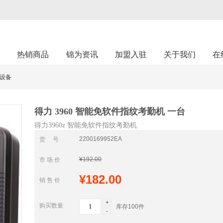
架
热销商品
锦为资讯
加盟入驻
关于我们
在
设备
得力 3960 智能免软件指纹考勤机 一台
得力3960z 智能免软件指纹考勤机
2200169952EA
货 号
¥192.00
市 场 价
¥182.00
销 售 价
+
购买数量
库存
100
件
-