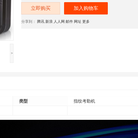
立即购买
加入购物车
分享到：
腾讯
新浪
人人网
邮件
网址
更多
>
类型
指纹考勤机