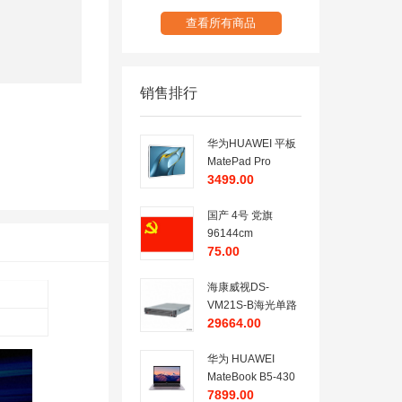
查看所有商品
销售排行
华为HUAWEI 平板
MatePad Pro
3499.00
MRR-
W29(8GB+128GB)
夜阑灰
国产 4号 党旗
96144cm
75.00
海康威视DS-
VM21S-B海光单路
29664.00
通用服务器（含两
年质保、安装调
试）
华为 HUAWEI
MateBook B5-430
7899.00
笔记本电脑 KLVDZ-