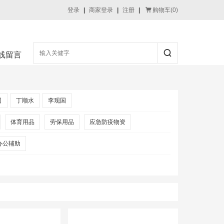
登录
|
商家登录
|
注册
|
购物车(
0
)
线留言
司
丁顺水
李现国
体育用品
劳保用品
应急防疫物资
办公辅助