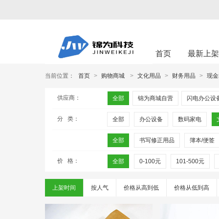
首页
最新上
当前位置：
首页
>
购物商城
>
文化用品
>
财务用品
>
现金
供应商：
全部
锦为商城自营
闪电办公设
分 类：
全部
办公设备
数码家电
全部
书写修正用品
簿本/便签
价 格：
全部
0-100元
101-500元
上架时间
按人气
价格从高到低
价格从低到高