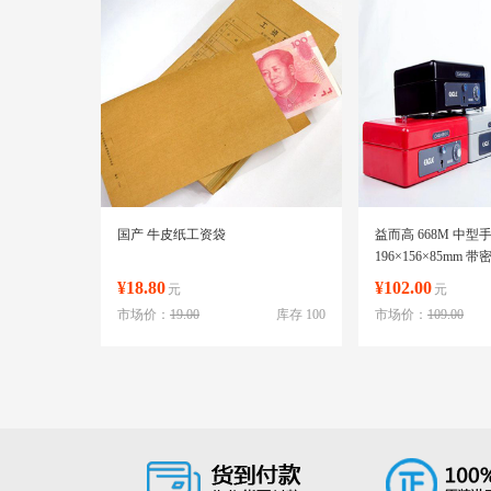
国产 牛皮纸工资袋
益而高 668M 中型
196×156×85mm 带
¥18.80
¥102.00
元
元
市场价：
19.00
库存 100
市场价：
109.00