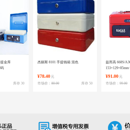
手提金库
杰丽斯 8101 手提钱箱 混色
益而高 668S/A
密码
153×129×85m
¥78.40
¥91.00
元
元
库存 30
市场价：
80.00
库存 50
市场价：
99.00